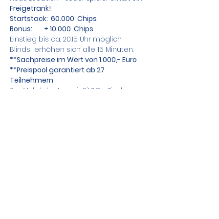
Freigetränk!
Startstack:  60.000  Chips
Bonus:        + 10.000  Chips
Einstieg bis ca. 20:15 Uhr möglich
Blinds  erhöhen sich alle 15 Minuten.
**Sachpreise im Wert von 1.000,- Euro
**Preispool garantiert ab 27 
Teilnehmern
Zusätzlich bieten wir Sit&Go Tische an !
Teile das Event