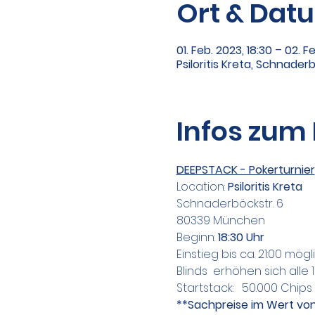
Ort & Dat
01. Feb. 2023, 18:30 – 02. F
Psiloritis Kreta, Schnad
Infos zum
DEEPSTACK - Pokerturnier
Location:
 Psiloritis Kreta
Schnaderböckstr. 6
80339 München
Beginn: 
18:30 Uhr
Einstieg bis ca. 21:00 mögl
Blinds  erhöhen sich alle 
Startstack:   50.000 Chips
**Sachpreise im Wert von 