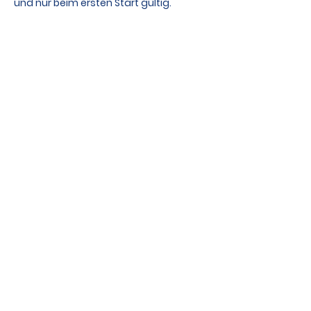
und nur beim ersten Start gültig.
SIT & GO ABEND
Ab ca. 20 Uhr bieten wir für 
Ausgeschiedene zusätzlich Sit & Go's 
an.
Wir spielen mehere Sit & Go's den 
letzten ca. um 24.Uhr
Teile das Event
Kontakt
DSGVO