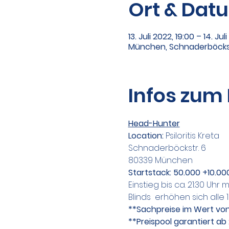
Ort & Dat
13. Juli 2022, 19:00 – 14. Jul
München, Schnaderböcks
Infos zum
Head-Hunter
Location: 
Psiloritis Kreta
Schnaderböckstr. 6
80339 München
Startstack: 50.000 +10.00
Einstieg bis ca. 21:30 Uhr 
Blinds  erhöhen sich alle 
**Sachpreise im Wert von 
**Preispool garantiert ab