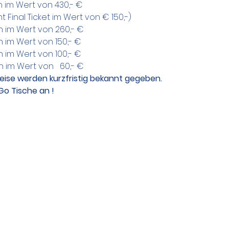
in im Wert von 430,- €
 Final Ticket im Wert von € 150,-)
n im Wert von 260,- €
n im Wert von 150,- €
n im Wert von 100,- €
n im Wert von   60,- €
ise werden kurzfristig bekannt gegeben.
Go Tische an !