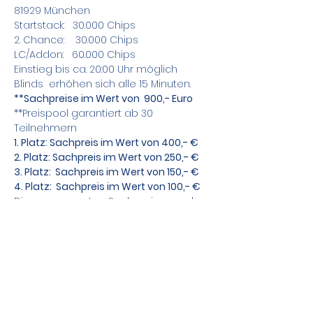
81929 München
Startstack:   30.000 Chips
2. Chance:    30.000 Chips
LC/Addon:   60.000 Chips
Einstieg bis ca. 20:00 Uhr möglich
Blinds  erhöhen sich alle 15 Minuten.
**Sachpreise im Wert von  900,- Euro
**Preispool garantiert ab 30 
Teilnehmern
1. Platz: Sachpreis im Wert von 400,- €
2. Platz: Sachpreis im Wert von 250,- €
3. Platz:  Sachpreis im Wert von 150,- €
4. Platz:  Sachpreis im Wert von 100,- €
Die gesponsorten Sachpreise werden 
kurzfristig bekannt gegeben.
Zusätzlich bieten wir Sit&Go Tische an !
Teile das Event