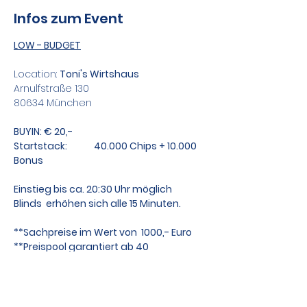
Infos zum Event
LOW - BUDGET
Location: 
Toni's Wirtshaus
Arnulfstraße 130
80634 München
BUYIN: € 20,-
Startstack:             40.000 Chips + 10.000 
Bonus
Einstieg bis ca. 20:30 Uhr möglich
Blinds  erhöhen sich alle 15 Minuten.
**Sachpreise im Wert von  1000,- Euro
**Preispool garantiert ab 40 
Teilnehmern
Die gesponsorten Sachpreise werden 
kurzfristig bekanntgegeben.