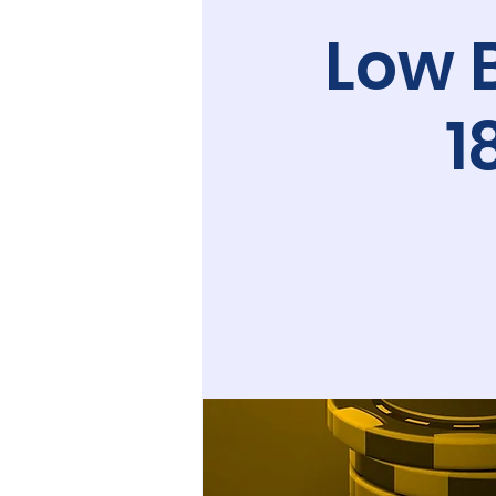
Low 
1