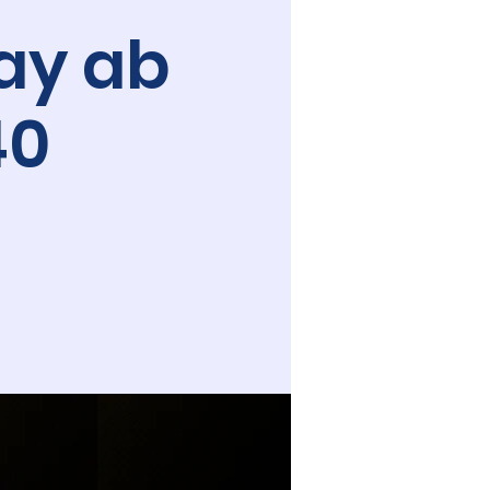
ay ab
40