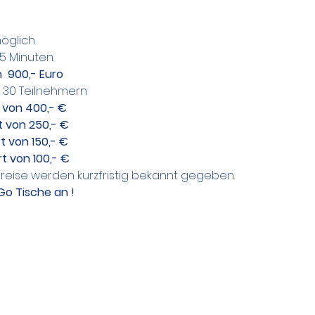
möglich
15 Minuten.
  900,- Euro
b 30 Teilnehmern
t von 400,- €
t von 250,- €
rt von 150,- €
rt von 100,- €
eise werden kurzfristig bekannt gegeben.
Go Tische an !