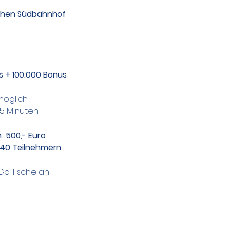
tchen Südbahnhof
s + 100.000 Bonus 
 möglich
15 Minuten.
  500,- Euro
b 40 Teilnehmern
Go Tische an !