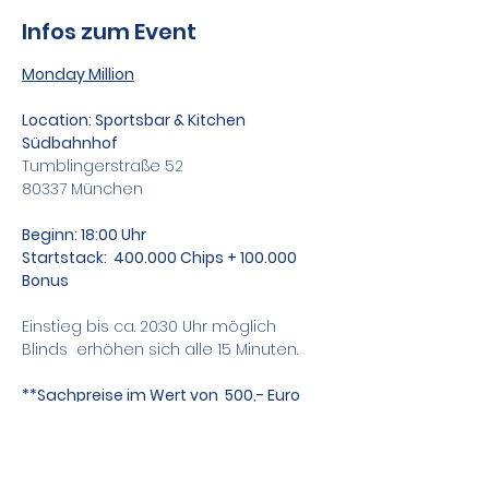
Infos zum Event
Monday Million
Location: Sportsbar & Kitchen 
Südbahnhof
Tumblingerstraße 52 
80337 München
Beginn: 18:00 Uhr
Startstack:  400.000 Chips + 100.000 
Bonus 
Einstieg bis ca. 20:30 Uhr möglich
Blinds  erhöhen sich alle 15 Minuten.
**Sachpreise im Wert von  500,- Euro
**Preispool garantiert ab 40 
Teilnehmern
Zusätzlich bieten wir Sit&Go Tische an !