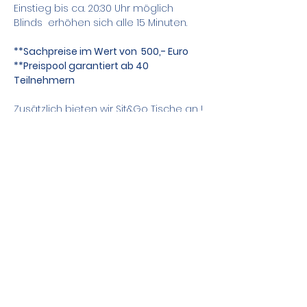
Einstieg bis ca. 20:30 Uhr möglich
Blinds  erhöhen sich alle 15 Minuten.
**Sachpreise im Wert von  500,- Euro
**Preispool garantiert ab 40 
Teilnehmern
Zusätzlich bieten wir Sit&Go Tische an !
Teile das Event
Kontakt
DSGVO