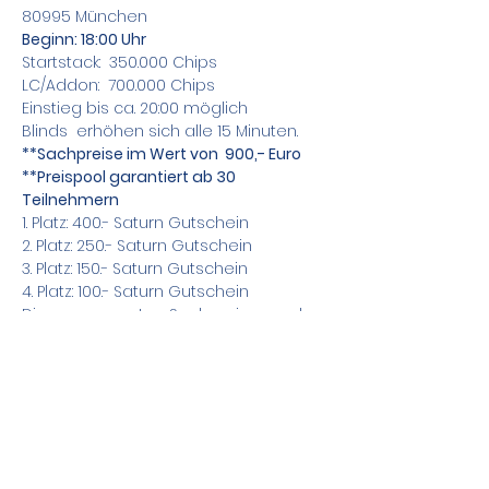
80995 München
Beginn: 18:00 Uhr
Startstack:  350.000 Chips
LC/Addon:  700.000 Chips
Einstieg bis ca. 20:00 möglich
Blinds  erhöhen sich alle 15 Minuten.
**Sachpreise im Wert von  900,- Euro
**Preispool garantiert ab 30 
Teilnehmern
1. Platz: 400.- Saturn Gutschein
2. Platz: 250.- Saturn Gutschein
3. Platz: 150.- Saturn Gutschein
4. Platz: 100.- Saturn Gutschein
Die gesponsorten Sachpreise werden 
kurzfristig bekannt gegeben.
Zusätzlich bieten wir Sit&Go Tische an !
Teile das Event