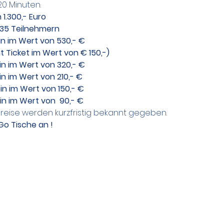
20 Minuten.
1.300,- Euro
 35 Teilnehmern
in im Wert von 530,- €
t Ticket im Wert von € 150,-)
in im Wert von 320,- €
n im Wert von 210,- €
in im Wert von 150,- €
in im Wert von  90,- €
eise werden kurzfristig bekannt gegeben.
Go Tische an !