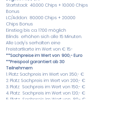
Startstack:  40.000 Chips + 10.000 Chips 
Bonus
LC/Addon:  80.000 Chips + 20.000 
Chips Bonus
Einstieg bis ca. 17:00 möglich
Blinds  erhöhen sich alle 15 Minuten.
Alle Lady's serhalten eine 
Freistartkarte im Wert von € 15.-
**Sachpreise im Wert von  900,- Euro
**Preispool garantiert ab 30 
Teilnehmern
1. Platz: Sachpreis im Wert von 350,- €
2. Platz: Sachpreis im Wert von 200,- €
3. Platz:  Sachpreis im Wert von 150,- €
4. Platz:  Sachpreis im Wert von 120,- €
5. Platz:  Sachpreis im Wert von  80,- €
Die gesponsorten Sachpreise werden 
kurzfristig bekannt gegeben.
Zusätzlich bieten wir Sit&Go Tische an !