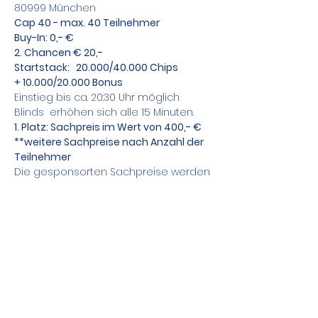
80999 München
Cap 40 - max. 40 Teilnehmer
Buy-In: 0,- €
2. Chancen € 20,-
Startstack:   20.000/40.000 Chips
+ 10.000/20.000 Bonus
Einstieg bis ca. 20:30 Uhr möglich
Blinds  erhöhen sich alle 15 Minuten.
1. Platz: Sachpreis im Wert von 400,- €
**weitere Sachpreise nach Anzahl der 
Teilnehmer
Die gesponsorten Sachpreise werden 
kurzfristig bekannt gegeben.
Zusätzlich bieten wir Sit&Go Tische an !
Teile das Event